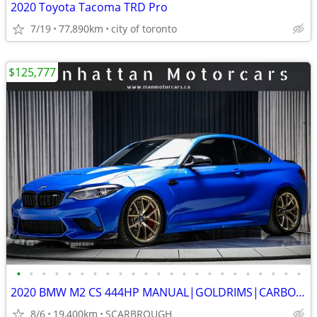
2020 Toyota Tacoma TRD Pro
7/19
77,890km
city of toronto
$125,777
•
•
•
•
•
•
•
•
•
•
•
•
•
•
•
•
•
•
•
•
•
•
•
2020 BMW M2 CS 444HP MANUAL|GOLDRIMS|CARBONROOF|CUSTOMEXHAUST|RARE
8/6
19,400km
SCARBROUGH