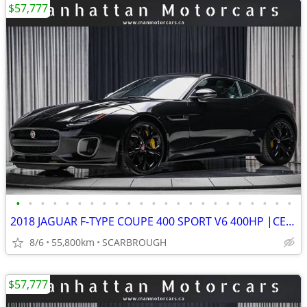
$57,777
•
•
•
•
•
•
•
•
•
•
•
•
•
•
•
•
•
•
•
•
•
•
•
2018 JAGUAR F-TYPE COUPE 400 SPORT V6 400HP |CERAMICBRAKES|RARESPEC
8/6
55,800km
SCARBROUGH
$57,777