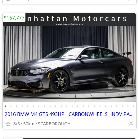
$167,777
•
•
•
•
•
•
•
•
•
•
•
•
•
•
•
•
•
•
•
•
•
•
•
•
2016 BMW M4 GTS 493HP |CARBONWHEELS|INDV.PAINT|RARE|ALMOSTNEW|PRISTINE
8/6
50km
SCARBOROUGH