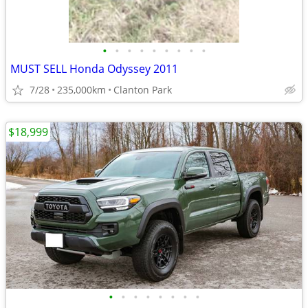
•
•
•
•
•
•
•
•
•
MUST SELL Honda Odyssey 2011
7/28
235,000km
Clanton Park
$18,999
•
•
•
•
•
•
•
•