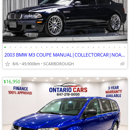
•
•
•
•
•
•
•
•
•
•
•
•
•
•
•
•
•
•
•
•
•
•
•
•
2003 BMW M3 COUPE MANUAL|COLLECTORCAR|NOACCIDNT|PRISTINE|LOWKM|SUNROOF
8/6
49,900km
SCARBOROUGH
$16,950