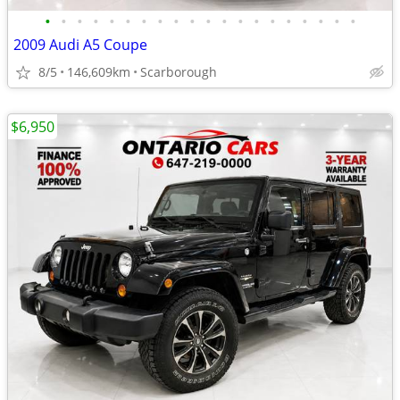
•
•
•
•
•
•
•
•
•
•
•
•
•
•
•
•
•
•
•
•
2009 Audi A5 Coupe
8/5
146,609km
Scarborough
$6,950