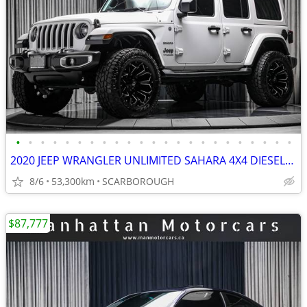
•
•
•
•
•
•
•
•
•
•
•
•
•
•
•
•
•
•
•
•
•
•
•
2020 JEEP WRANGLER UNLIMITED SAHARA 4X4 DIESEL|1OWNR|NOACCDNT|POWERTOP
8/6
53,300km
SCARBOROUGH
$87,777