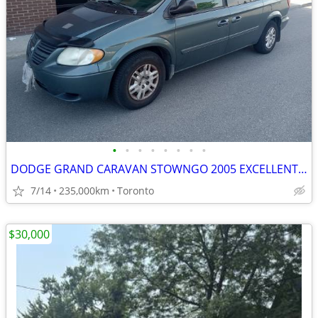
•
•
•
•
•
•
•
•
DODGE GRAND CARAVAN STOWNGO 2005 EXCELLENT CONDITION
7/14
235,000km
Toronto
$30,000