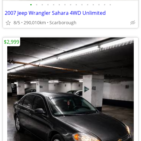
•
•
•
•
•
•
•
•
•
•
•
•
•
•
•
2007 Jeep Wrangler Sahara 4WD Unlimited
8/5
290,010km
Scarborough
$2,999