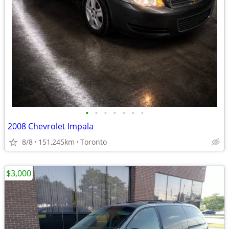
•
•
•
•
•
•
•
2008 Chevrolet Impala
8/8
151,245km
Toronto
$3,000