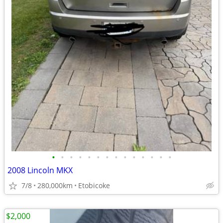
•
•
•
•
•
•
•
•
•
•
•
•
•
•
2008 Lincoln MKX
7/8
280,000km
Etobicoke
$2,000