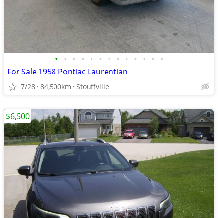
•
•
•
•
•
•
•
•
•
•
•
•
•
For Sale 1958 Pontiac Laurentian
7/28
84,500km
Stouffville
$6,500