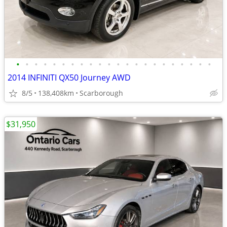
•
•
•
•
•
•
•
•
•
•
•
•
•
•
•
•
•
•
•
•
•
•
2014 INFINITI QX50 Journey AWD
8/5
138,408km
Scarborough
$31,950