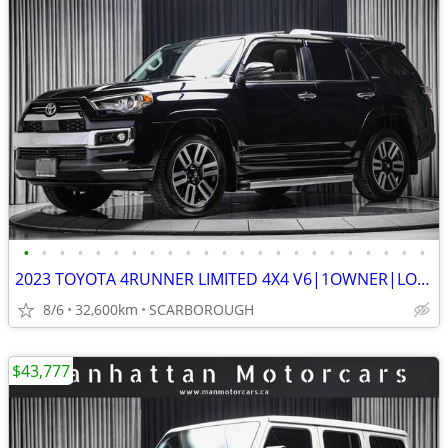
•
•
•
•
•
•
•
•
•
•
•
•
•
•
•
•
•
•
•
•
•
•
•
2023 TOYOTA 4RUNNER LIMITED 4X4 V6|1OWNER|LOADED|BROWNINT|SERVICERECRD
8/6
32,600km
SCARBOROUGH
$43,777