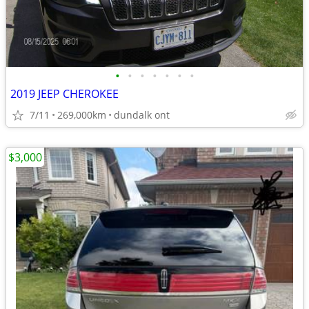
•
•
•
•
•
•
•
2019 JEEP CHEROKEE
7/11
269,000km
dundalk ont
$3,000