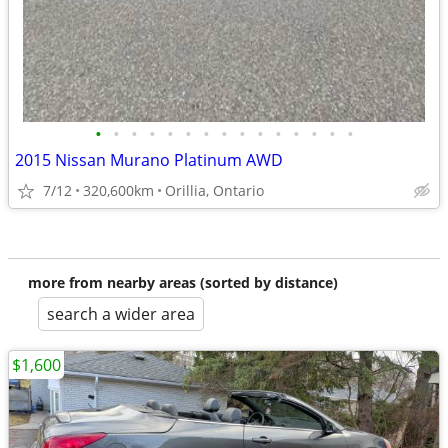
•
•
•
•
•
•
•
•
•
•
•
•
•
•
•
2015 Nissan Murano Platinum AWD
7/12
320,600km
Orillia, Ontario
more from nearby areas (sorted by distance)
search a wider area
$1,600