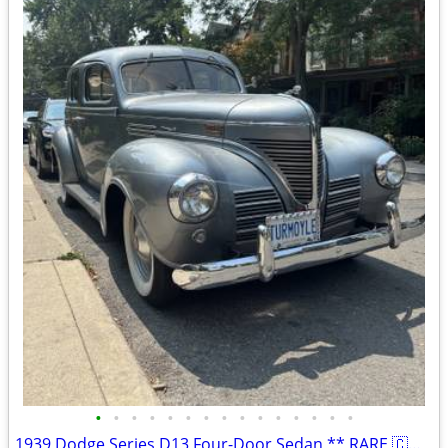
•
•
•
•
•
•
•
•
•
•
•
•
•
•
•
1939 Dodge Series D13 Four-Door Sedan ** RARE 🇨🇦 MADE **