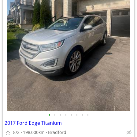
•
•
•
•
•
•
•
•
2017 Ford Edge Titanium
8/2
198,000km
Bradford