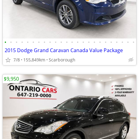
•
•
•
•
•
•
•
•
•
•
•
•
•
•
•
•
•
•
•
•
•
•
•
•
2015 Dodge Grand Caravan Canada Value Package
7/8
155,849km
Scarborough
$9,950