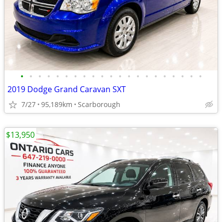
•
•
•
•
•
•
•
•
•
•
•
•
•
•
•
•
•
•
•
•
•
2019 Dodge Grand Caravan SXT
7/27
95,189km
Scarborough
$13,950