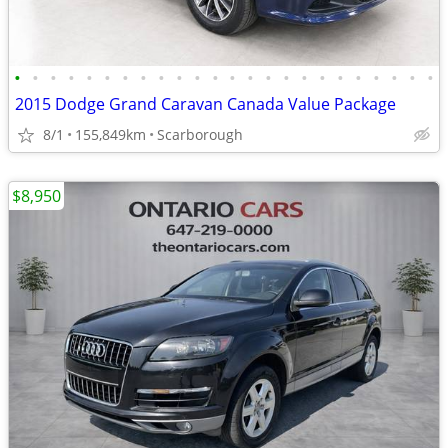
•
•
•
•
•
•
•
•
•
•
•
•
•
•
•
•
•
•
•
•
•
•
•
•
2015 Dodge Grand Caravan Canada Value Package
8/1
155,849km
Scarborough
$8,950