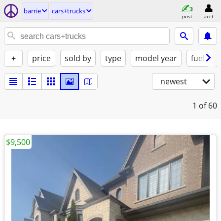
barrie
cars+trucks
post
acct
+
price
sold by
type
model year
fuel
newest
1
of 60
$9,500