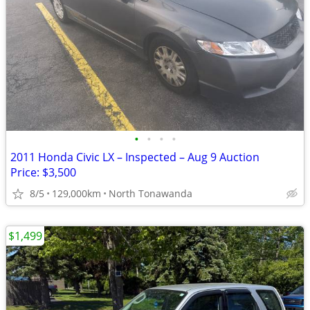
•
•
•
•
2011 Honda Civic LX – Inspected – Aug 9 Auction
Price: $3,500
8/5
129,000km
North Tonawanda
$1,499