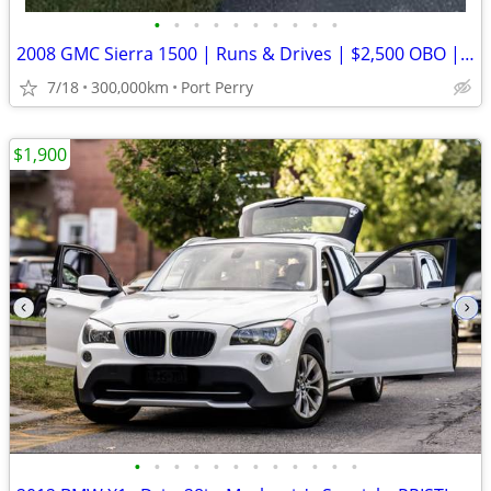
•
•
•
•
•
•
•
•
•
•
2008 GMC Sierra 1500 | Runs & Drives | $2,500 OBO | AS IS | Bring Plates
7/18
300,000km
Port Perry
$1,900
•
•
•
•
•
•
•
•
•
•
•
•