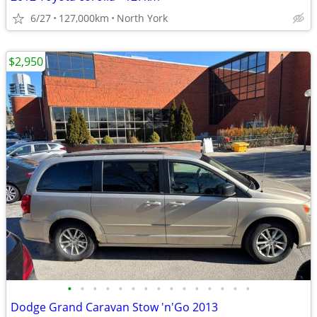
6/27
127,000km
North York
$2,950
•
•
•
•
•
•
•
•
•
•
•
•
•
•
•
Dodge Grand Caravan Stow 'n'Go 2013