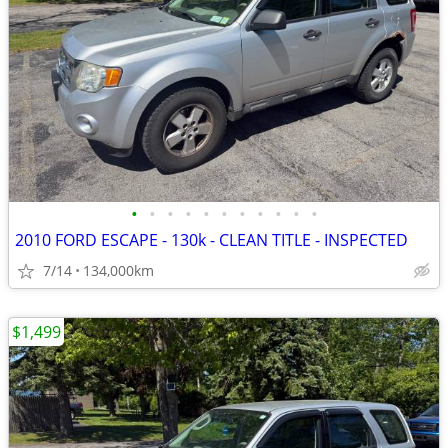
•
•
•
•
•
•
•
•
•
•
•
2010 FORD ESCAPE - 130k - CLEAN TITLE - INSPECTED
7/14
134,000km
$1,499