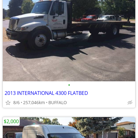
•
2013 INTERNATIONAL 4300 FLATBED
8/6
257,046km
BUFFALO
$2,000