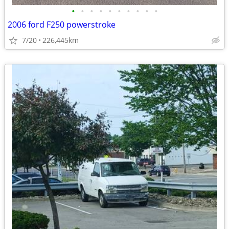
•
•
•
•
•
•
•
•
•
•
2006 ford F250 powerstroke
7/20
226,445km