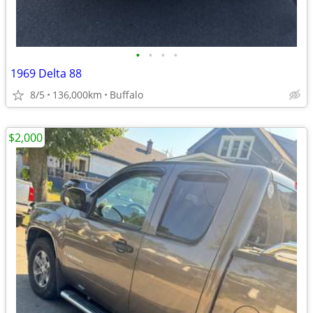
•
•
•
•
1969 Delta 88
8/5
136,000km
Buffalo
$2,000