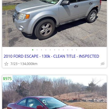
•
•
•
•
•
•
•
•
•
•
•
2010 FORD ESCAPE - 130k - CLEAN TITLE - INSPECTED
7/23
134,000km
$975