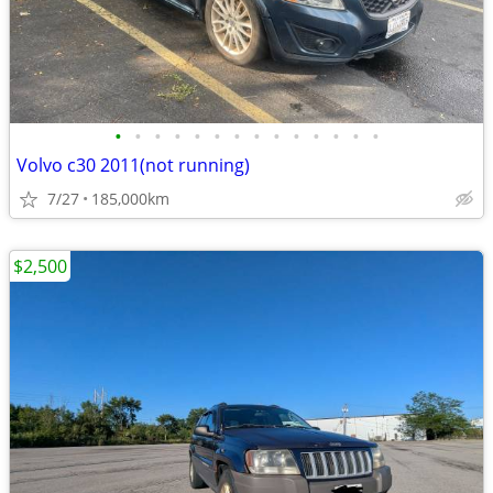
•
•
•
•
•
•
•
•
•
•
•
•
•
•
Volvo c30 2011(not running)
7/27
185,000km
$2,500