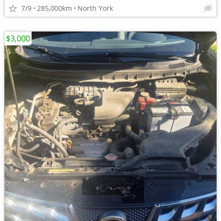
7/9
285,000km
North York
$3,000