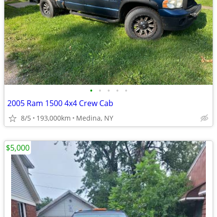
•
•
•
•
•
2005 Ram 1500 4x4 Crew Cab
8/5
193,000km
Medina, NY
$5,000