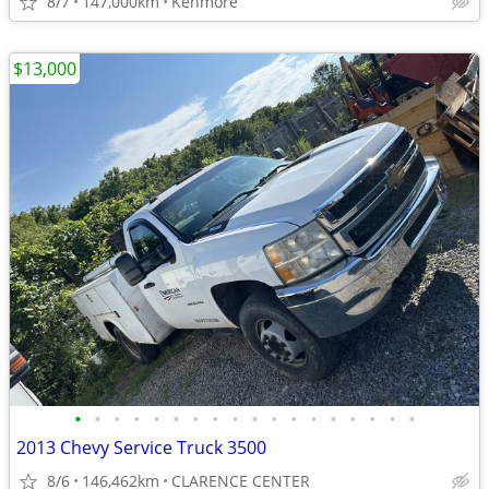
8/7
147,000km
Kenmore
$13,000
•
•
•
•
•
•
•
•
•
•
•
•
•
•
•
•
•
•
2013 Chevy Service Truck 3500
8/6
146,462km
CLARENCE CENTER