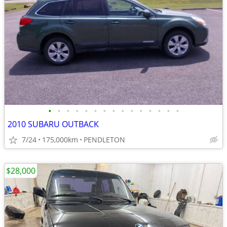
•
•
•
•
•
•
•
•
•
•
•
•
•
•
•
2010 SUBARU OUTBACK
7/24
175,000km
PENDLETON
$28,000