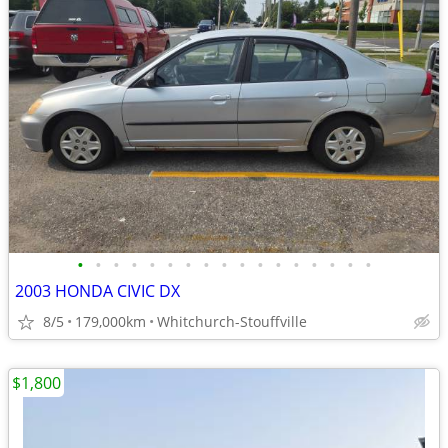
•
•
•
•
•
•
•
•
•
•
•
•
•
•
•
•
•
2003 HONDA CIVIC DX
8/5
179,000km
Whitchurch-Stouffville
$1,800