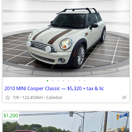
•
•
•
•
•
•
•
•
2010 MINI Cooper Classic — $5,320 + tax & lic
7/8
122,450km
Caledon
$1,200