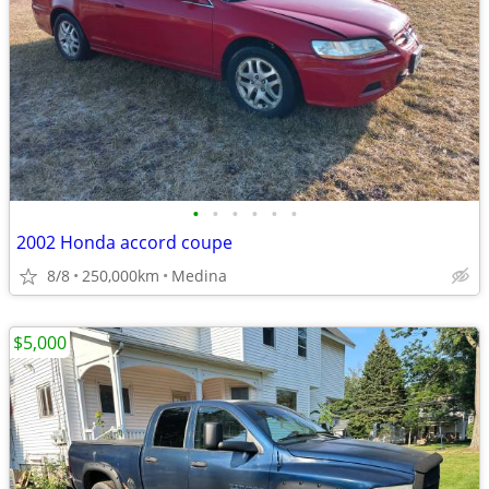
•
•
•
•
•
•
2002 Honda accord coupe
8/8
250,000km
Medina
$5,000