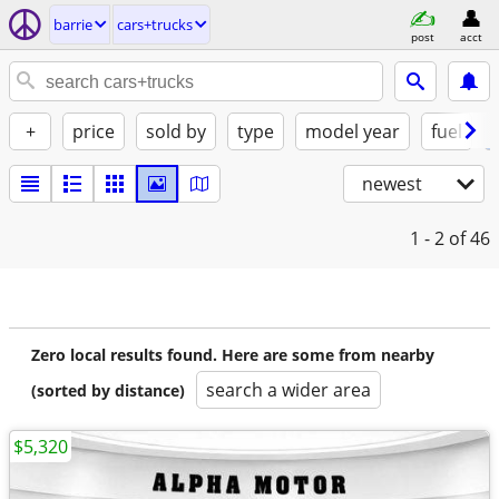
barrie
cars+trucks
post
acct
+
price
sold by
type
model year
fuel
newest
1 - 2
of 46
Zero local results found. Here are some from nearby
search a wider area
(sorted by distance)
$5,320