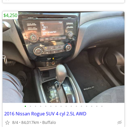
$4,250
•
•
•
•
•
•
•
•
•
•
•
•
•
•
•
•
2016 Nissan Rogue SUV 4 cyl 2.5L AWD
8/4
84,017km
Buffalo