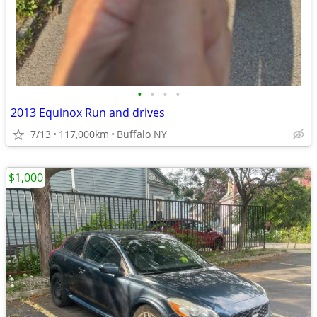
•
•
•
•
2013 Equinox Run and drives
7/13
117,000km
Buffalo NY
$1,000