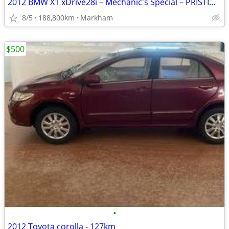
2012 BMW X1 xDrive28i – Mechanic's Special – PRISTINE White/Beige – Cl
8/5
188,800km
Markham
$500
•
2012 Toyota corolla - 127km