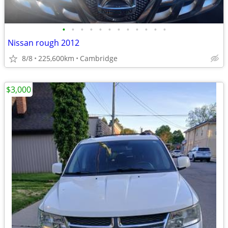
•
•
•
•
•
•
•
•
•
•
•
•
Nissan rough 2012
8/8
225,600km
Cambridge
$3,000