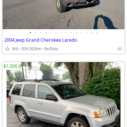
•
•
•
•
•
•
•
•
•
•
•
•
•
•
2004 Jeep Grand Cherokee Laredo
8/6
209,392km
Buffalo
$1,500