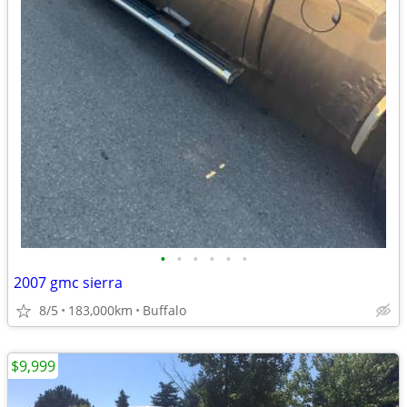
•
•
•
•
•
•
2007 gmc sierra
8/5
183,000km
Buffalo
$9,999