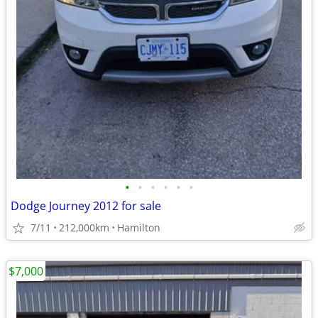
•
•
•
•
•
•
Dodge Journey 2012 for sale
7/11
212,000km
Hamilton
$7,000